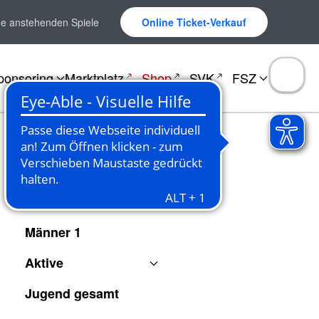
ne anstehenden Spiele
Online Ticket-Verkauf
ponsoring
Marktplatz
Shop
SVK
FSZ
Spielberichte
Männer 1
Aktive
Jugend gesamt