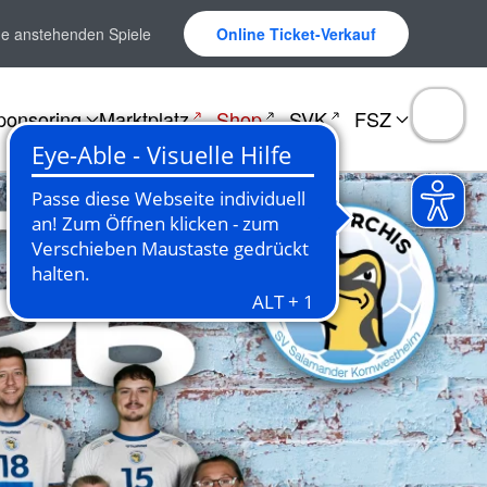
ne anstehenden Spiele
Online Ticket-Verkauf
ponsoring
Marktplatz
Shop
SVK
FSZ