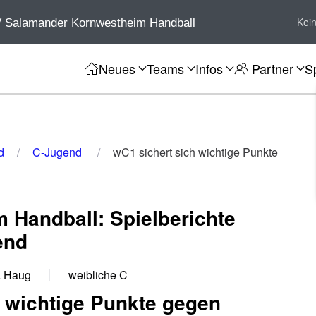
Kei
 Salamander Kornwestheim Handball
Neues
Teams
Infos
Partner
S
d
C-Jugend
wC1 sichert sich wichtige Punkte
 Handball: Spielberichte
end
a Haug
weibliche C
h wichtige Punkte gegen