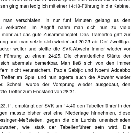
ssen ging man lediglich mit einer 14:18-Führung in die Kabine.
te man verschlafen. In nur fünf Minuten gelang es den
zu verkürzen. Im Angriff nahm man sich nun zu viele
 mehr auf das gute Zusammenspiel. Das Trainertrio griff zur
kung und man setzte sich wieder auf 20:23 ab. Der Zweitliga-
cker weiter und stellte die SVK-Abwehr immer wieder vor
e Führung zu einem 24:25. Die charakterliche Stärke der
 sich abermals bemerkbar. Man ließ sich von den immer
ffern nicht verunsichern. Paola Sabljic und Noemi Addabbo
e Treffer im Spiel und nun agierte auch die Abwehr wieder
er. Schnell wurde der Vorsprung wieder ausgebaut, den
tzte Treffer zum Endstand von 28:31.
.11, empfängt der SVK um 14:40 den Tabellenführer in der
ngen musste bisher erst eine Niederlage hinnehmen, diese
ssingen-Meßstetten, gegen die die Lurchis unentschieden
zuwarten, wie stark der Tabellenführer sein wird. Die