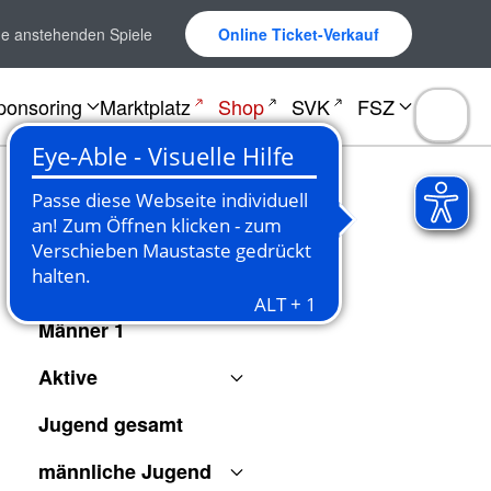
ne anstehenden Spiele
Online Ticket-Verkauf
ponsoring
Marktplatz
Shop
SVK
FSZ
Spielberichte
Männer 1
Aktive
Jugend gesamt
männliche Jugend