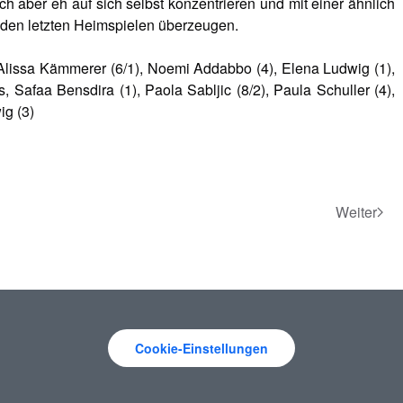
h aber eh auf sich selbst konzentrieren und mit einer ähnlich
 den letzten Heimspielen überzeugen.
, Alissa Kämmerer (6/1), Noemi Addabbo (4), Elena Ludwig (1),
 Safaa Bensdira (1), Paola Sabljic (8/2), Paula Schuller (4),
g (3)
Weiter
Cookie-Einstellungen