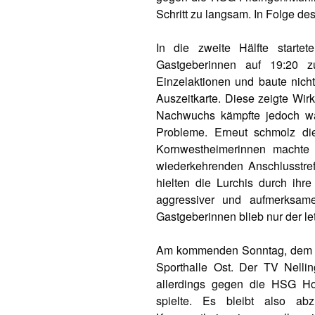
Schritt zu langsam. In Folge de
In die zweite Hälfte starte
Gastgeberinnen auf 19:20 
Einzelaktionen und baute nicht
Auszeitkarte. Diese zeigte Wir
Nachwuchs kämpfte jedoch wa
Probleme. Erneut schmolz di
Kornwestheimerinnen machte
wiederkehrenden Anschlusstre
hielten die Lurchis durch ihr
aggressiver und aufmerksam
Gastgeberinnen blieb nur der le
Am kommenden Sonntag, dem 23
Sporthalle Ost. Der TV Nelli
allerdings gegen die HSG Ho
spielte. Es bleibt also ab