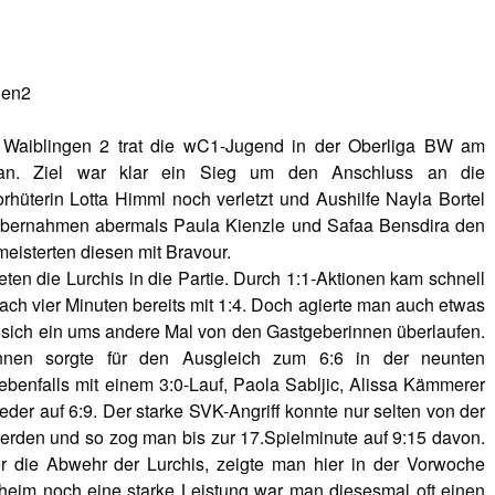
 Waiblingen 2 trat die wC1-Jugend in der Oberliga BW am
 an. Ziel war klar ein Sieg um den Anschluss an die
orhüterin Lotta Himml noch verletzt und Aushilfe Nayla Bortel
 übernahmen abermals Paula Kienzle und Safaa Bensdira den
eisterten diesen mit Bravour.
rteten die Lurchis in die Partie. Durch 1:1-Aktionen kam schnell
 nach vier Minuten bereits mit 1:4. Doch agierte man auch etwas
ß sich ein ums andere Mal von den Gastgeberinnen überlaufen.
innen sorgte für den Ausgleich zum 6:6 in der neunten
ebenfalls mit einem 3:0-Lauf, Paola Sabljic, Alissa Kämmerer
der auf 6:9. Der starke SVK-Angriff konnte nur selten von der
erden und so zog man bis zur 17.Spielminute auf 9:15 davon.
 die Abwehr der Lurchis, zeigte man hier in der Vorwoche
eim noch eine starke Leistung war man diesesmal oft einen