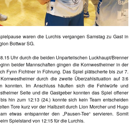
Spielpause waren die Lurchis vergangen Samstag zu Gast in
gion Bottwar SG.
18.15 Uhr durch die beiden Unparteiischen Luckhaupt/Brenner
ginn beider Mannschaften gingen die Kornwestheimer in der
ch Fynn Fichtner in Führung. Das Spiel plätscherte bis zur 7.
e Kornwestheimer durch die zweite Überzahlsituation auf 3:6
en konnten. Im Anschluss häuften sich die Fehlwürfe und
stheimer Seite und die Gastgeber konnten das Spiel offener
) bis hin zum 12:13 (24.) konnte sich kein Team entscheiden
ielten Tore kurz vor der Halbzeit durch Lion Morcher und Hugo
eam etwas entspannter den „Pausen-Tee“ servieren. Somit
im Spielstand von 12:15 für die Lurchis.