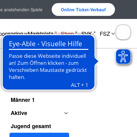
ne anstehenden Spiele
Online Ticket-Verkauf
ponsoring
Marktplatz
Shop
SVK
FSZ
Spielberichte
Männer 1
Aktive
Jugend gesamt