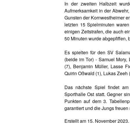
In der zweiten Halbzeit wur
Aufmerksamkeit in der Abwehr, 
Gunsten der Kornwestheimer en
letzten 15 Spielminuten waren
einigen Zeitstrafen, die auch e
50 Minuten wurde abgepfiffen, b
Es spielten für den SV Salam
(beide im Tor) - Samuel Mory, L
(7), Benjamin Müller, Lasse Fi
Quirin Oßwald (1), Lukas Zeeh 
Das nächste Spiel findet a
Sporthalle Ost statt. Gegner si
Punkten auf dem 3. Tabellenpla
garantiert und die Jungs freuen
Erstellt am
15. November 2023
.