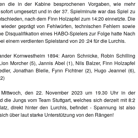
den die in der Kabine besprochenen Vorgaben, wie mehr
sofort umgesetzt und in der 37. Spielminute war das Spiel zu
tschieden, nach dem Finn Holzapfel zum 14:20 einnetzte. Die
 wieder geprägt von Fehlwürfen, technischen Fehlern sowie
ine Disqualifikation eines HABO-Spielers zur Folge hatte Nach
ei einem verdienten Spielstand von 20 :24 für die Lurchis.
ander Kornwestheim 1894: Aaron Schnicke, Robin Schilling
ion Morcher (5), Jannis Abel (1), Nils Balzer, Finn Holzapfel
edler, Jonathan Bleile, Fynn Fichtner (2), Hugo Jeannel (6),
(2)
m Mittwoch, den 22. November 2023 um 19.30 Uhr in der
nd die Jungs vom Team Stuttgart, welches sich derzeit mit 8:2
tz, direkt hinter den Lurchis, befindet - Spannung ist also
 sich über laut starke Unterstützung von den Rängen!