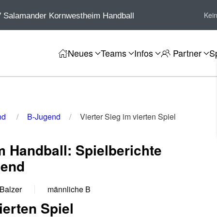
Kei
 Salamander Kornwestheim Handball
Neues
Teams
Infos
Partner
S
nd
B-Jugend
Vierter Sieg im vierten Spiel
 Handball: Spielberichte
gend
 Balzer
männliche B
ierten Spiel