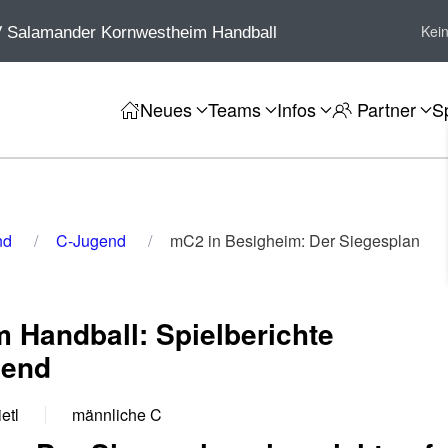
Kei
 Salamander Kornwestheim Handball
Neues
Teams
Infos
Partner
S
nd
C-Jugend
mC2 in Besigheim: Der Siegesplan
 Handball: Spielberichte
gend
etl
männliche C