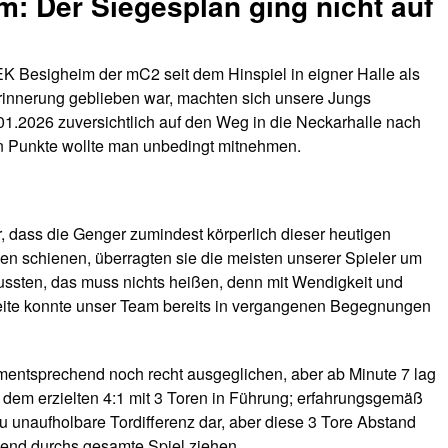
: Der Siegesplan ging nicht auf
 Besigheim der mC2 seit dem Hinspiel in eigner Halle als
rinnerung geblieben war, machten sich unsere Jungs
.2026 zuversichtlich auf den Weg in die Neckarhalle nach
n Punkte wollte man unbedingt mitnehmen.
, dass die Genger zumindest körperlich dieser heutigen
en schienen, überragten sie die meisten unserer Spieler um
ssten, das muss nichts heißen, denn mit Wendigkeit und
Seite konnte unser Team bereits in vergangenen Begegnungen
ementsprechend noch recht ausgeglichen, aber ab Minute 7 lag
 dem erzielten 4:1 mit 3 Toren in Führung; erfahrungsgemäß
zu unaufholbare Tordifferenz dar, aber diese 3 Tore Abstand
ägend durchs gesamte Spiel ziehen.