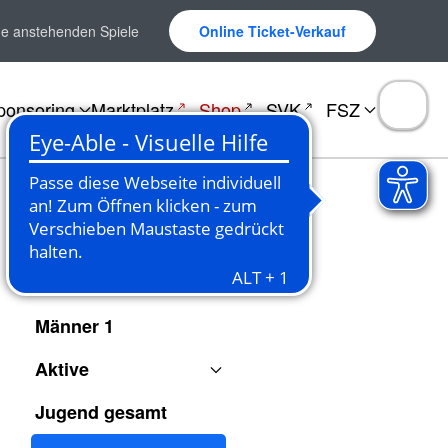
ne anstehenden Spiele
Online Ticket-Verkauf
ponsoring
Marktplatz
Shop
SVK
FSZ
Spielberichte
Männer 1
Aktive
Jugend gesamt