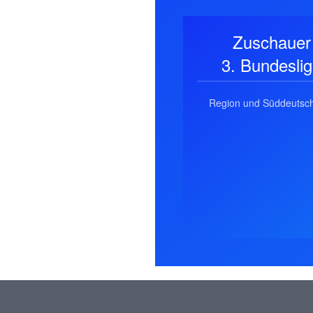
Zuschauer
3. Bundesli
Region und Süddeutsc