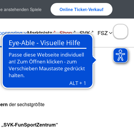
ne anstehenden Spiele
Online Ticket-Verkauf
ponsoring
Marktplatz
Shop
SVK
FSZ
dern
der sechstgrößte
m
„SVK-FunSportZentrum“