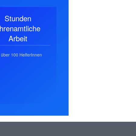
Stunden
hrenamtliche
Arbeit
t über 100 HelferInnen