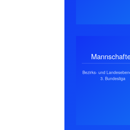
Mannschaft
Bezirks- und Landeseben
3. Bundesliga