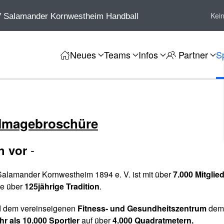
Kei
 Salamander Kornwestheim Handball
Neues
Teams
Infos
Partner
S
 Imagebroschüre
-
ch vor
alamander Kornwestheim 1894 e. V. ist mit über
7.000 Mitglie
ne über
125jährige Tradition
.
 dem vereinseigenen
Fitness- und Gesundheitszentrum
de
r als 10.000 Sportler
auf über
4.000 Quadratmetern.